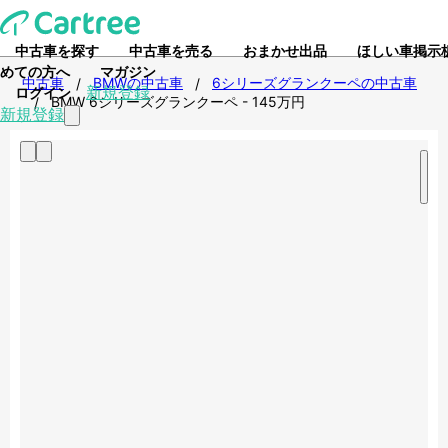
中古車を探す
中古車を売る
おまかせ出品
ほしい車掲示
めての方へ
マガジン
中古車
BMWの中古車
6シリーズグランクーペの中古車
/
/
新規登録
ログイン
BMW 6シリーズグランクーペ - 145万円
/
新規登録