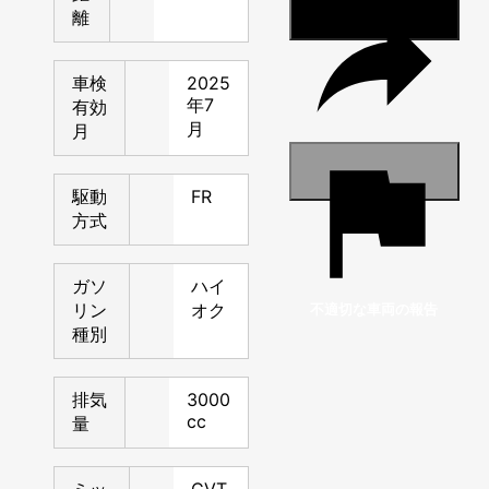
離
車検
2025
年7
有効
月
月
このクルマをシェアす
る
駆動
FR
方式
ガソ
ハイ
リン
オク
不適切な車両の報告
種別
排気
3000
cc
量