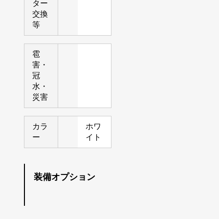
ター
交換
等
雹
害・
冠
水・
災害
カラ
ホワ
ー
イト
装備オプション