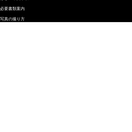
必要書類案内
写真の撮り方
ご利用ガイド
初めての方へ
よくある質問
マガジン
Cartree について
運営会社
お問い合わせ
プライバシーポリシー
利用規約
特定商取引及び古物営業法に基
づく表記