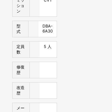
ミッ
CVT
ショ
ン
型
DBA-
6A30
式
定員
5 人
数
修復
歴
改造
歴
メー