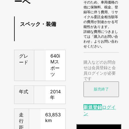
ーペ
そのため、車両価格の
他に保険料、税金、登
録等に伴う費用、リサ
イクル委託金相当額等
の費用が別途かかる可
スペック・装備
能性があります。
詳細な費用につきまし
ては「購入のお問い合
わせ」よりお問い合わ
せください。
グレ
640i
Mス
ード
購入などのお問合
ポー
せは会員登録と会
員ログインが必要
ツ
です
販売終了
年式
2014
年
新規登録
ログイ
ン
走
63,853
km
行
距