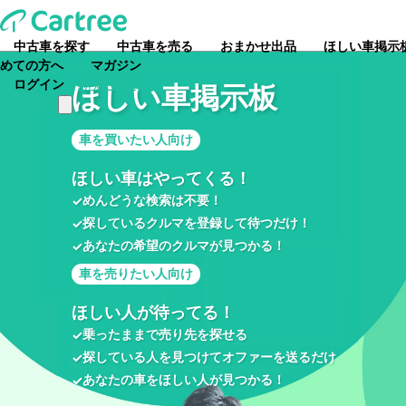
中古車を探す
中古車を売る
おまかせ出品
ほしい車掲示
めての方へ
マガジン
新規登録
ログイン
ほしい車掲示板
新規登録
車を買いたい人向け
ほしい車はやってくる！
めんどうな検索は不要！
✓
探しているクルマを登録して待つだけ！
✓
あなたの希望のクルマが見つかる！
✓
車を売りたい人向け
ほしい人が待ってる！
乗ったままで売り先を探せる
✓
探している人を見つけてオファーを送るだけ
✓
あなたの車をほしい人が見つかる！
✓