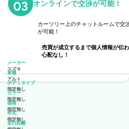
探しているクルマを登録する
めんどうな検索は不要！
オンラインで交渉が可能！
だけ！
細かい検索条件を設定する必要なし
カーツリー上のチャットルームで交
自分の欲しい条件を書くだけ
が可能！
欲しいメーカや車種が決まっている場
新着の募集
合は、登録するだけで大丈夫
文章で希望の条件を書けるので曖
売買が成立するまで個人情報が伝
表現でOK!
心配なし！
登録した後は条件にマッチする車の提
メーカー
案を待つだけ！
スズキ
車種
アルト
ボディタイプ
指定無し
カラー
指定無し
価格
指定無し
年式
指定無し
走行距離