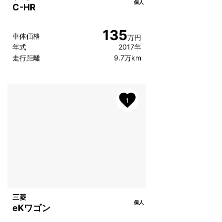
個人
C-HR
135
車体価格
万円
年式
2017年
走行距離
9.7万km
1
三菱
個人
eKワゴン