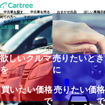
中古車を探す
中古車を売る
おまかせ出品
ほしい車掲示
中古車を個人・プロと直接取
めての方へ
マガジン
新規登録
ログイン
新規登録
欲しいクルマ
売りたいとき
を
に
買いたい価格
売りたい価格
で
で