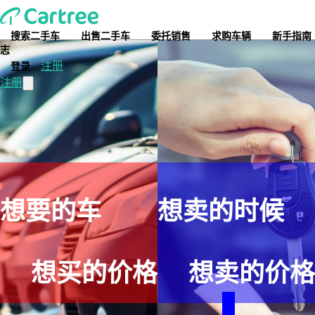
搜索二手车
出售二手车
委托销售
求购车辆
新手指南
在Cartree直接交易二手车
志
注册
登录
注册
想要的车
想卖的时候
想买的价格
想卖的价格