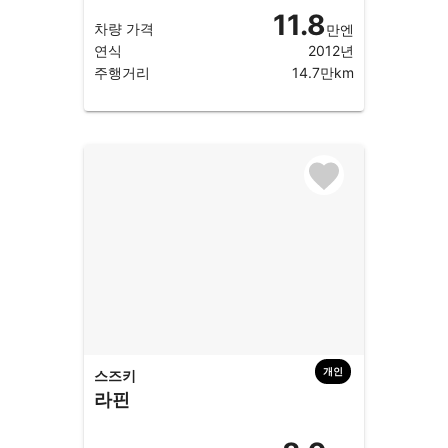
11.8
차량 가격
만엔
연식
2012년
주행거리
14.7만km
개인
스즈키
라핀