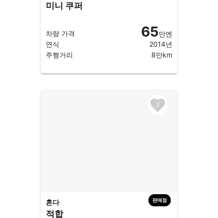
미니 쿠퍼
65
차량 가격
만엔
연식
2014년
주행거리
8만km
2
판매점
혼다
적합