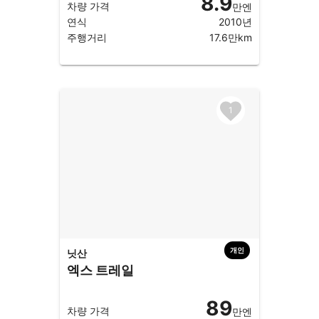
8.9
차량 가격
만엔
연식
2010년
주행거리
17.6만km
1
개인
닛산
엑스 트레일
89
차량 가격
만엔