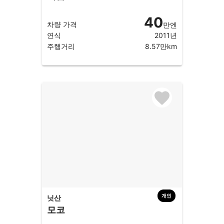
40
차량 가격
만엔
연식
2011년
주행거리
8.57만km
개인
닛산
모코