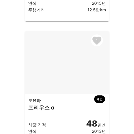
연식
2015년
주행거리
12.5만km
1
개인
토요타
프리우스 α
48
차량 가격
만엔
연식
2013년