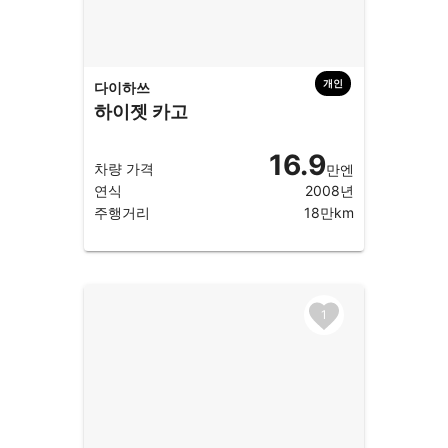
개인
다이하쓰
하이젯 카고
16.9
차량 가격
만엔
연식
2008년
주행거리
18만km
1