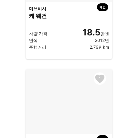
개인
미쓰비시
케 웨건
18.5
차량 가격
만엔
연식
2012년
주행거리
2.79만km
1