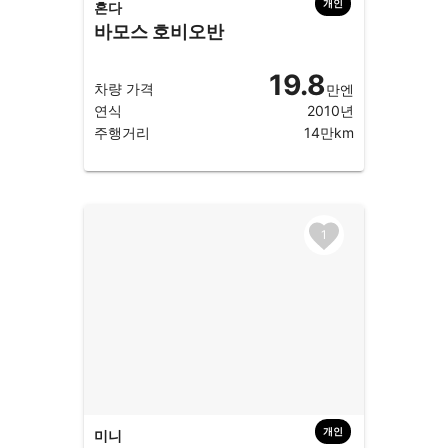
개인
혼다
바모스 호비오반
19.8
차량 가격
만엔
연식
2010년
주행거리
14만km
1
개인
미니