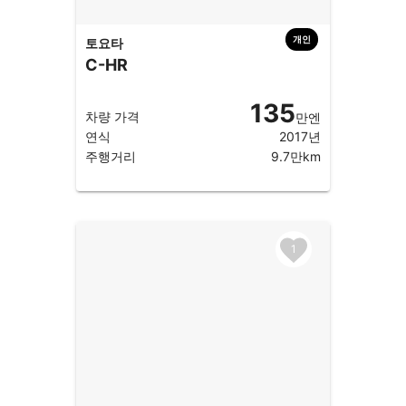
개인
토요타
C-HR
135
차량 가격
만엔
연식
2017년
주행거리
9.7만km
1